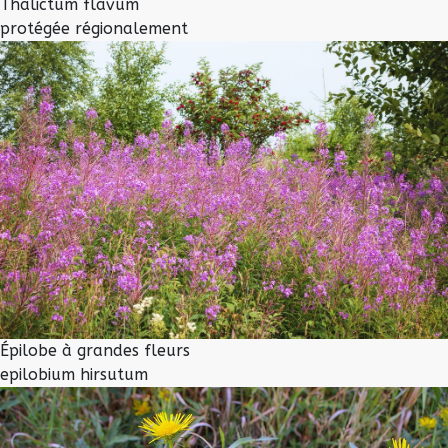
Thalictum flavum
protégée régionalement
Épilobe à grandes fleurs
epilobium hirsutum