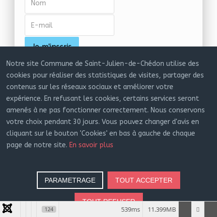
Notre site Commune de Saint-Julien-de-Chédon utilise des
cookies pour réaliser des statistiques de visites, partager des
contenus sur les réseaux sociaux et améliorer votre
expérience. En refusant les cookies, certains services seront
amenés à ne pas fonctionner correctement. Nous conservons
votre choix pendant 30 jours. Vous pouvez changer d'avis en
Plan du site
cliquant sur le bouton 'Cookies' en bas à gauche de chaque
page de notre site.
En savoir plus
Vivre à
Découvrir
Services
Liens
Saint
Saint
municipaux
utiles
Julien
Julien
PARAMETRAGE
TOUT ACCEPTER
Conseil municipal
École
Histoire de la
- Mentions
TOUT REFUSER
- Trombinoscope
- RPI
commune
légales
539ms
11.399MB
124
- Commissions
- Inscription
- La commune
- Protection