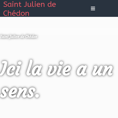
Saint Julien de
Chédon
Saint Julien de Chédon
Ici la vie a un
sens.