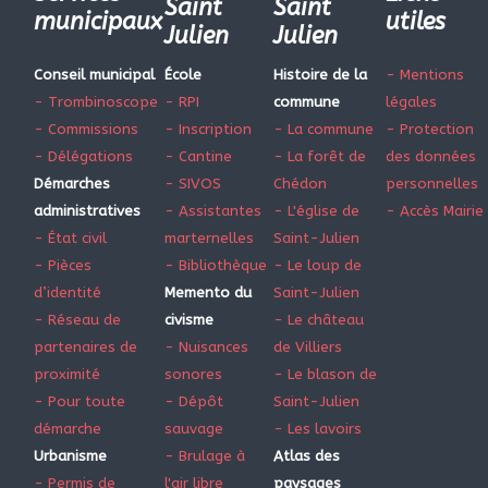
Saint
Saint
municipaux
utiles
Julien
Julien
Conseil municipal
École
Histoire de la
- Mentions
- Trombinoscope
- RPI
commune
légales
- Commissions
- Inscription
- La commune
- Protection
- Délégations
- Cantine
- La forêt de
des données
Démarches
- SIVOS
Chédon
personnelles
administratives
- Assistantes
- L'église de
- Accès Mairie
- État civil
marternelles
Saint-Julien
- Pièces
- Bibliothèque
- Le loup de
d’identité
Memento du
Saint-Julien
- Réseau de
civisme
- Le château
partenaires de
- Nuisances
de Villiers
proximité
sonores
- Le blason de
- Pour toute
- Dépôt
Saint-Julien
démarche
sauvage
- Les lavoirs
Urbanisme
- Brulage à
Atlas des
- Permis de
l'air libre
paysages