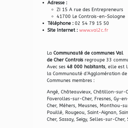
Adresse :
ZI 15 A rue des Entrepreneurs
41700 Le Controis-en-Sologne
Téléphone :
02 54 79 15 50
Site Internet :
www.val2c.fr
La
Communauté de communes Val
de Cher Controis
regroupe 33 commun
Avec ses
48 000 habitants
, elle es
la Communauté d’Agglomération de 
Communes membres :
Angé, Châteauvieux, Châtillon-sur-C
Faverolles-sur-Cher, Fresnes, Gy-en
Cher, Méhers, Meusnes, Monthou-sur-
Pouillé, Rougeou, Saint-Aignan, Sa
Cher, Sassay, Seigy, Selles-sur-Cher