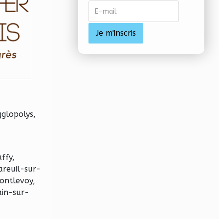
gglopolys,
ffy,
areuil-sur-
ontlevoy,
ain-sur-