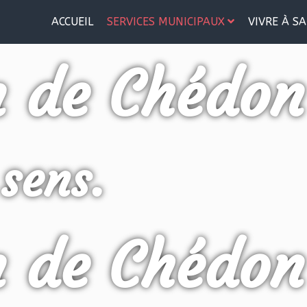
ACCUEIL
SERVICES MUNICIPAUX
VIVRE À SA
n de Chédon
 sens.
n de Chédon