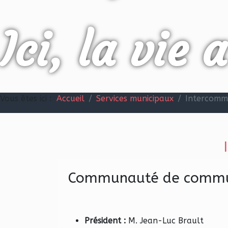
Ici, la vie 
Vous êtes ici :
Accueil
Services municipaux
Intercomm
Communauté de commun
Président :
M. Jean-Luc Brault