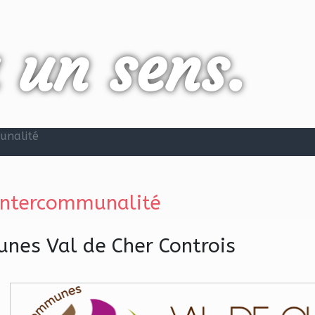
a un sens.
unalité
Intercommunalité
es Val de Cher Controis