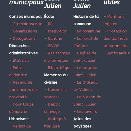
municipaux
utiles
Julien
Julien
Conseil municipal
École
Histoire de la
- Mentions
- Trombinoscope
- RPI
commune
légales
- Commissions
- Inscription
- La commune
- Protection
- Délégations
- Cantine
- La forêt de
des données
Démarches
- SIVOS
Chédon
personnelles
administratives
- Assistantes
- L'église de
- Accès Mairie
- État civil
marternelles
Saint-Julien
- Pièces
- Bibliothèque
- Le loup de
d’identité
Memento du
Saint-Julien
- Réseau de
civisme
- Le château
partenaires de
- Nuisances
de Villiers
proximité
sonores
- Le blason de
- Pour toute
- Dépôt
Saint-Julien
démarche
sauvage
- Les lavoirs
Urbanisme
- Brulage à
Atlas des
- Permis de
l'air libre
paysages