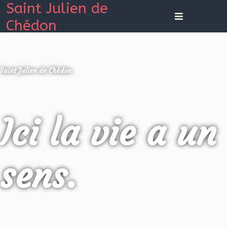
Saint Julien de
Chédon
Saint Julien de Chédon
Ici la vie a un
sens.