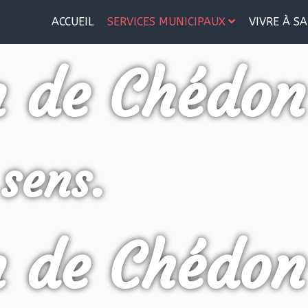
ACCUEIL
SERVICES MUNICIPAUX
VIVRE À SA
n de Chédon
 sens.
n de Chédon