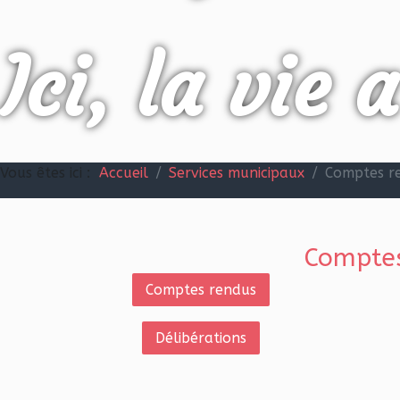
Ici, la vie 
Vous êtes ici :
Accueil
Services municipaux
Comptes re
Comptes
Comptes rendus
Délibérations