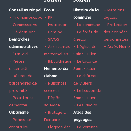
Conseil municipal
École
Histoire de la
- Mentions
- Trombinoscope
- RPI
commune
légales
- Commissions
- Inscription
- La commune
- Protection
- Délégations
- Cantine
- La forêt de
des données
Démarches
- SIVOS
Chédon
personnelles
administratives
- Assistantes
- L'église de
- Accès Mairie
- État civil
marternelles
Saint-Julien
- Pièces
- Bibliothèque
- Le loup de
d’identité
Memento du
Saint-Julien
- Réseau de
civisme
- Le château
partenaires de
- Nuisances
de Villiers
proximité
sonores
- Le blason de
- Pour toute
- Dépôt
Saint-Julien
démarche
sauvage
- Les lavoirs
Urbanisme
- Brulage à
Atlas des
- Permis de
l'air libre
paysages
construire
- Élagage des
- La Varenne