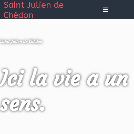
Saint Julien de
Chédon
Saint Julien de Chédon
Ici la vie a un
sens.