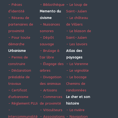
- Pièces
- Bibliothèque
- Le loup de
d’identité
Memento du
Saint-Julien
- Réseau de
civisme
- Le château
partenaires de
- Nuisances
de Villiers
proximité
sonores
- Le blason de
- Pour toute
- Dépôt
Saint-Julien
démarche
sauvage
- Les lavoirs
Urbanisme
- Brulage à
Atlas des
- Permis de
l'air libre
paysages
construire
- Élagage des
- La Varenne
- Déclaration
arbres
- Le vignoble
préalable de
- Divagation
- Le bocage
travaux
des animaux
Chemins de
- Certificat
- Artisans
randonnées
d'urbanisme
- Commerces
Le cher et son
- Réglement PLUi
de proximité
histoire
-
- Viticulteurs
- La rivière
Intercommunalité
- Associations
- Navigation