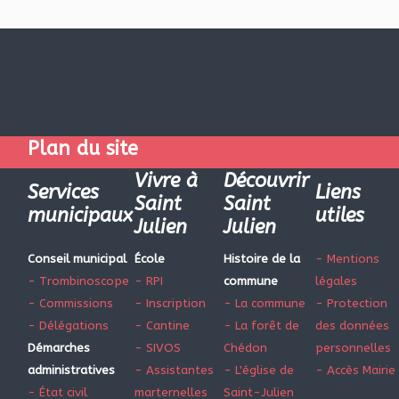
Plan du site
Vivre à
Découvrir
Services
Liens
Saint
Saint
municipaux
utiles
Julien
Julien
Conseil municipal
École
Histoire de la
- Mentions
- Trombinoscope
- RPI
commune
légales
- Commissions
- Inscription
- La commune
- Protection
- Délégations
- Cantine
- La forêt de
des données
Démarches
- SIVOS
Chédon
personnelles
administratives
- Assistantes
- L'église de
- Accès Mairie
- État civil
marternelles
Saint-Julien