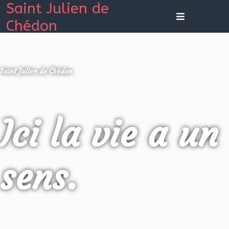
Saint Julien de
Chédon
Saint Julien de Chédon
Ici la vie a un
sens.