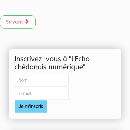
Article suivant : Découverte des papillons
Suivant
Inscrivez-vous à "l'Echo
chédonais numérique"