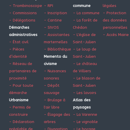
- Trombinoscope
- RPI
commune
légales
- Commissions
- Inscription
- La commune
- Protection
- Délégations
- Cantine
- La forêt de
des données
Démarches
- SIVOS
Chédon
personnelles
administratives
- Assistantes
- L'église de
- Accès Mairie
- État civil
marternelles
Saint-Julien
- Pièces
- Bibliothèque
- Le loup de
d’identité
Memento du
Saint-Julien
- Réseau de
civisme
- Le château
partenaires de
- Nuisances
de Villiers
proximité
sonores
- Le blason de
- Pour toute
- Dépôt
Saint-Julien
démarche
sauvage
- Les lavoirs
Urbanisme
- Brulage à
Atlas des
- Permis de
l'air libre
paysages
construire
- Élagage des
- La Varenne
- Déclaration
arbres
- Le vignoble
préalable de
- Divagation
- Le bocage