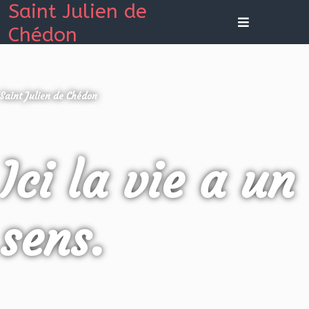
Saint Julien de
Chédon
Saint Julien de Chédon
Ici la vie a un
sens.